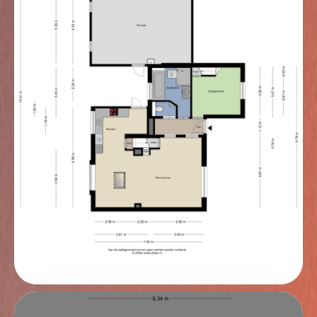
vloer en gestuukte wanden. Ook hier zijn de
karakteristieke draagbalken bewust in het zicht
gelaten, wat de kamer extra charme en een
authentieke uitstraling geeft. De beiderzijdse inbouw
knieschotten bieden veel extra opbergruimte.
Schuur, tuin en landelijke ligging
Het perceel is bereikbaar via de eigen houten brug en
is in 2019 volledig opnieuw aangelegd. De tuin vormt
een fraai en verzorgd geheel met een prettige balans
tussen groen, privacy en gebruiksgemak. Aan de
voorzijde is er parkeergelegenheid onder de
overkapping (gedeeltelijk) of in de schuur. Verder op
het terrein zijn diverse terrassen aangelegd, waardoor
je op elk moment van de dag een fijne plek in de zon
of juist in de schaduw kunt opzoeken. De tuin biedt
daarnaast volop ruimte voor ontspanning en spel.
Voor de kinderen is er voldoende speelgelegenheid
o.a. middels een speeltoestel en trampoline. Dankzij