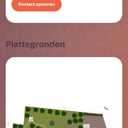
verbinding staat met de tuin. Dankzij de raampartijen
Contact opnemen
en het dakraam valt er prettig veel daglicht naar
binnen. De keuken, geplaatst in 2018, is uitgevoerd in
een L-opstelling en voorzien van een 4-pits
inductiekookplaat, RVS-afzuigkap, koelkast, combi-
magentron en vaatwasmachine. De woon-/eetkamer
Plattegronden
is afgewerkt met een moderne PVC vloer voorzien
van vloerverwarming welke doorloopt tot aan de
keuken. De keuken wordt afzonderlijk verwarmd.
Daarnaast zijn de wanden en plafonds strak gestuukt.
Slaapkamer en badkamer
De badkamer en een slaapkamer bevinden zich op de
begane grond, waardoor gelijkvloers wonen mogelijk
is, al is er wel een kleine afstap om deze ruimtes te
bereiken. De slaapkamer is op fraaie wijze
vormgegeven met een vide en een opengewerkte
kap, wat zorgt voor een indrukwekkende ruimtelijke
beleving met een hoogte van bijna 4 meter. Dankzij de