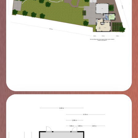
vide is boven de badkamer een praktische werkplek
gecreëerd, ideaal als thuiswerkplek of rustige
leeshoek. Daarnaast biedt het tevens de mogelijkheid
voor een wiegje in de eerste maanden of als extra
speelplek voor kinderen. De zichtbare draagbalken
geven de ruimte extra sfeer en karakter. Daarnaast zijn
de wanden en plafonds gestuukt en ligt er een
laminaatvloer. De badkamer is compleet uitgevoerd
met een douche en ligbad en volledig betegeld tot
aan het plafond. Tevens bevinden zich hier de
aansluitingen voor de wasmachine en droger.
Eerste verdieping
Vanuit de keuken leidt de trap naar de eerste
verdieping. Hier bevindt zich een sfeervolle
slaapkamer die dankzij de dakkapellen aan zowel de
voor- als achterzijde heerlijk licht is en een prachtig
uitzicht biedt aan beide kanten. De ruimte heeft een
warme uitstraling door de wit geschilderde houten