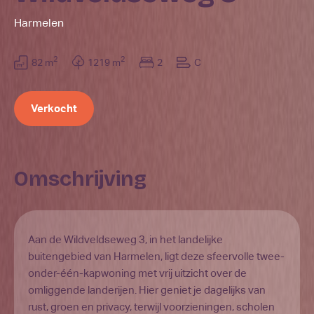
Harmelen
2
2
82 m
1219 m
2
C
Verkocht
Omschrijving
Aan de Wildveldseweg 3, in het landelijke
buitengebied van Harmelen, ligt deze sfeervolle twee-
onder-één-kapwoning met vrij uitzicht over de
omliggende landerijen. Hier geniet je dagelijks van
rust, groen en privacy, terwijl voorzieningen, scholen