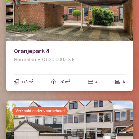
Oranjepark 4
Harmelen
€ 530.000,- k.k.
2
2
113 m
170 m
4
A
Verkocht onder voorbehoud