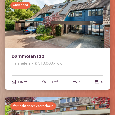
Onder bod
Dammolen 120
Harmelen
€ 510.000,- k.k.
2
2
116 m
151 m
4
C
Verkocht onder voorbehoud