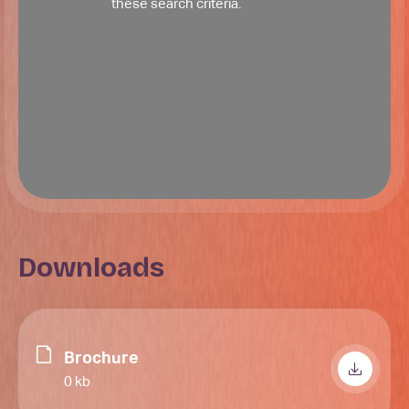
these search criteria.
Downloads
Brochure
0 kb