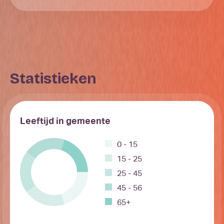
Statistieken
Leeftijd in gemeente
0 - 15
15 - 25
25 - 45
45 - 56
65+