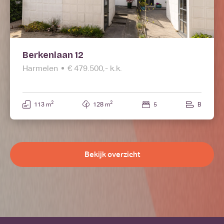
Berkenlaan 12
Harmelen
€ 479.500,- k.k.
2
2
113 m
128 m
5
B
Bekijk overzicht