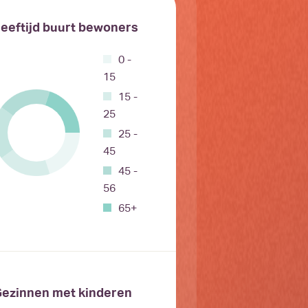
eeftijd buurt bewoners
0 -
15
15 -
25
25 -
45
45 -
56
65+
ezinnen met kinderen