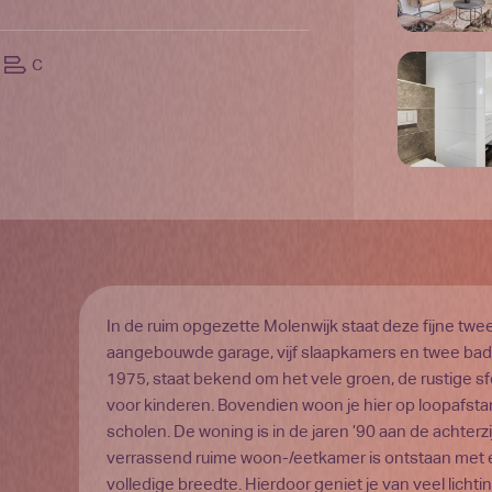
C
In de ruim opgezette Molenwijk staat deze fijne t
aangebouwde garage, vijf slaapkamers en twee bad
1975, staat bekend om het vele groen, de rustige sf
voor kinderen. Bovendien woon je hier op loopafst
scholen. De woning is in de jaren ’90 aan de achter
verrassend ruime woon-/eetkamer is ontstaan met e
volledige breedte. Hierdoor geniet je van veel lichti