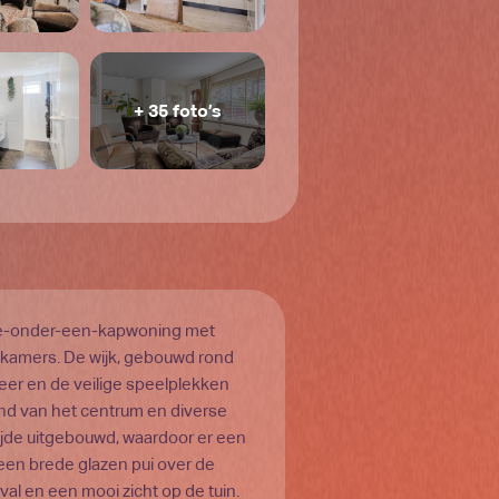
+ 35 foto’s
wee-onder-een-kapwoning met
kamers. De wijk, gebouwd rond
eer en de veilige speelplekken
and van het centrum en diverse
zijde uitgebouwd, waardoor er een
en brede glazen pui over de
nval en een mooi zicht op de tuin.