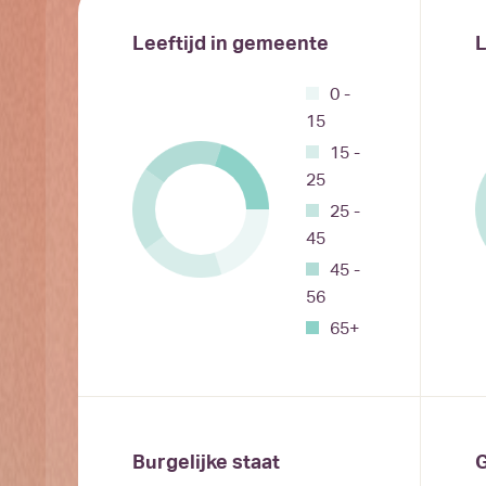
Leeftijd in gemeente
L
0 -
15
15 -
25
25 -
45
45 -
56
65+
Burgelijke staat
G