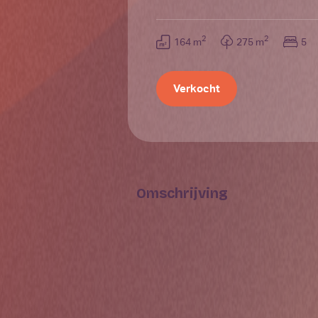
2
2
164 m
275 m
5
Verkocht
Omschrijving