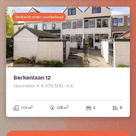
Verkocht onder voorbehoud
Berkenlaan 12
Harmelen
€ 479.500,- k.k.
2
2
113 m
128 m
5
B