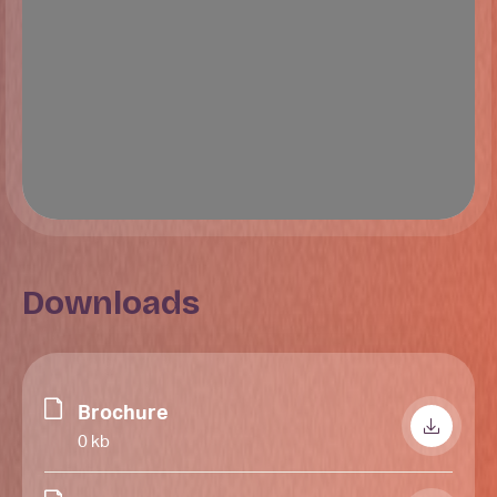
wasruimte heeft een aansluiting voor de wasmachine
en/of droger en de c.v. combiketel is in deze ruimte
geplaatst. De wasruimte is voorzien van een dakraam.
Onder de dakkapellen zijn knieschotten geplaatst
zodat er veel bergruimte aanwezig is.
Downloads
Brochure
0 kb