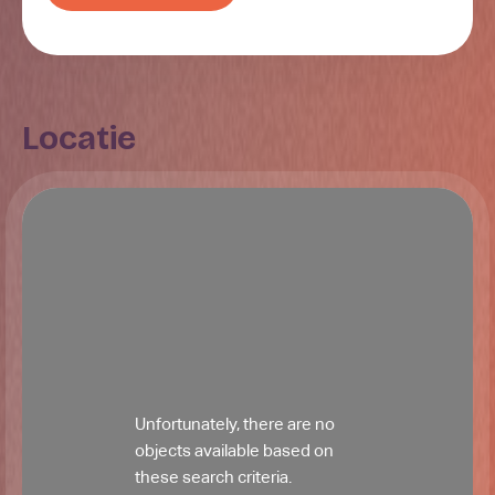
men op de eerste verdieping. Hier bevinden zich 3
slaapkamers, een badkamer en een separaat gelegen
toilet. De slaapkamers hebben een gestuukt plafond,
laminaatvloer en deels behang- en schilderwerk
wanden. De slaapkamer aan de achterzijde heeft een
Locatie
vaste kastenwand en openslaande deuren. De
badkamer is voorzien van dubbele wastafels en een
douchecabine. Het geheel is tot aan het plafond
betegeld en er is een raam aanwezig. Het toilet is
separaat gelegen en is geheel tot ca. 1 meter
betegeld.
tweede verdieping
Via een vaste trap komt men op de 2e verdieping.
Deze verdieping is compleet verbouwd met aan de
achterzijde een dakkapel over de volledige breedte
Unfortunately, there are no
van de woning en de voorzijde heeft een smallere
objects available based on
dakkapel. Hierdoor is er een grote hoofdslaapkamer
these search criteria.
gecreëerd en er is een wasruimte aanwezig. De