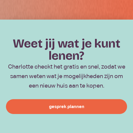
Weet jij wat je kunt
lenen?
Charlotte checkt het gratis en snel, zodat we
samen weten wat je mogelijkheden zijn om
een nieuw huis aan te kopen.
gesprek plannen