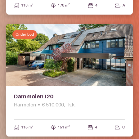
2
2
113 m
170 m
4
A
Onder bod
Dammolen 120
Harmelen
€ 510.000,- k.k.
2
2
116 m
151 m
4
C