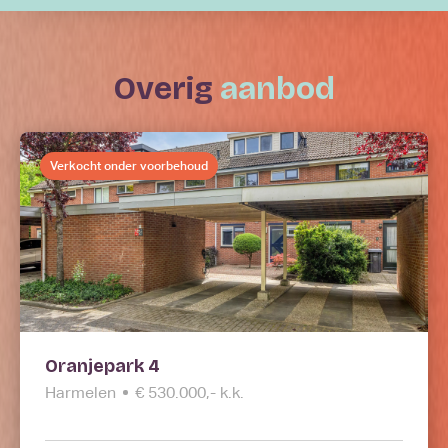
overig
aanbod
Verkocht onder voorbehoud
Oranjepark 4
Harmelen
€ 530.000,- k.k.