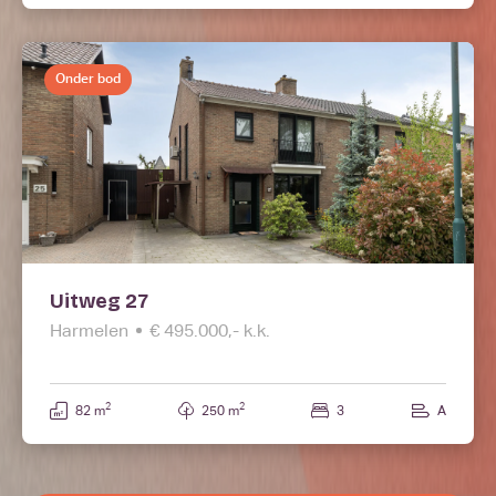
Onder bod
Uitweg 27
Harmelen
€ 495.000,- k.k.
2
2
82 m
250 m
3
A