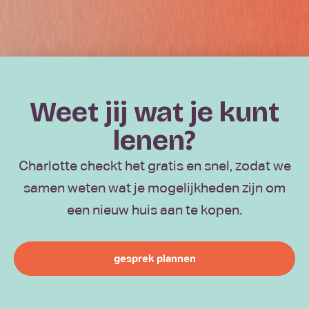
Weet jij wat je kunt
lenen?
Charlotte checkt het gratis en snel, zodat we
samen weten wat je mogelijkheden zijn om
een nieuw huis aan te kopen.
gesprek plannen