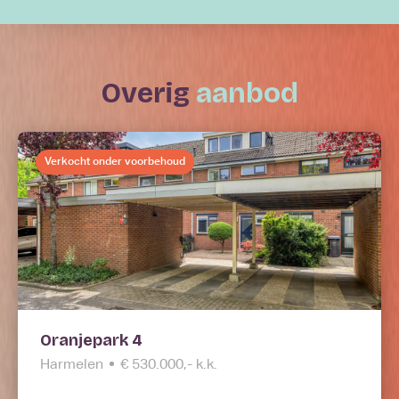
overig
aanbod
Verkocht onder voorbehoud
Oranjepark 4
Harmelen
€ 530.000,- k.k.