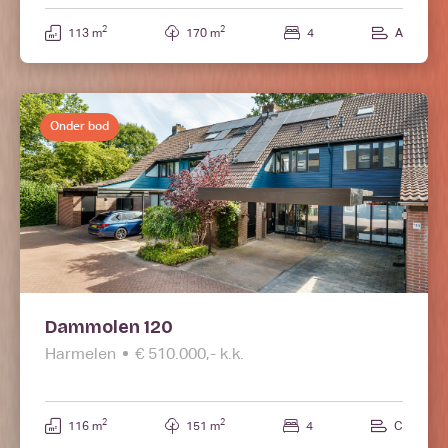
2
2
113 m
170 m
4
A
Onder bod
Dammolen 120
Harmelen
€ 510.000,- k.k.
2
2
116 m
151 m
4
C