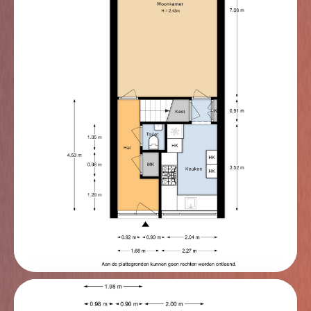
slaapkamers zijn netjes afgewerkt met schilderwerk
en behang op de wanden en hebben een
laminaatvloer. De hoofdslaapkamer ligt aan de
voorzijde en is voorzien van een ruime kastenwand
met spiegel.
Tweede verdieping
Middels een trap vanaf de overloop kom je op de
tweede verdieping. Hier bevinden zich 2 slaapkamers
en een ruime overloop. De gehele verdieping is medio
2002 gebouwd en voorzien van een geïsoleerde kap.
De slaapkamer aan de achterzijde heeft aluminium
kozijnen met dubbel glas (2022). De vloer is volledig
afgewerkt met laminaat en de wanden zijn gestuukt.
Op de overloop is een aanrecht met wastafel
geplaatst, ideaal als extra werk- of opbergruimte naast
de wasmachine en/of droger.