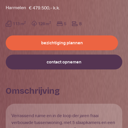
Harmelen
€ 479.500,- k.k.
2
2
113 m
128 m
5
B
bezichtiging plannen
contact opnemen
Omschrijving
Verrassend ruime en in de loop der jaren fraai
verbouwde tussenwoning, met 5 slaapkamers en een