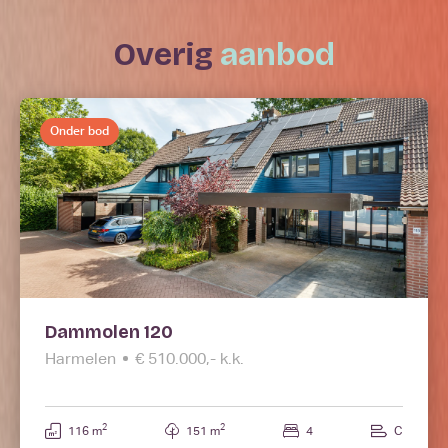
overig
aanbod
Onder bod
Dammolen 120
Harmelen
€ 510.000,- k.k.
2
2
116 m
151 m
4
C