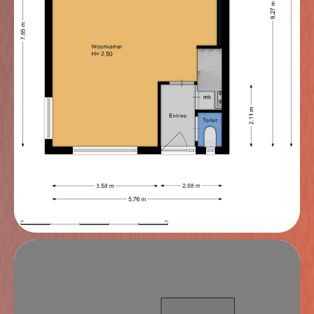
totaal op 122 m² brengt. Zo heb je een duidelijk
overzicht van de beschikbare ruimte, inclusief de
tweede verdieping.
Tuin garage & ruimte voor de kinderen
De achtertuin is zonder twijfel de grote verrassing van
deze woning. Met een perceeldiepte van circa 19
meter geniet je hier van een zee aan ruimte en volop
privacy. Er zijn meerdere terrassen aangelegd, zodat je
op ieder moment van de dag kunt kiezen voor een
plek in de zon of juist in de schaduw. Achter in de tuin
is een tweede poortdeur, voor kinderen heel fijn om zo
het gezellige speeltuintje in de straat te bereiken. In
2012 is de garage aanzienlijk vergroot; de ruimte is
zelfs meer dan verdubbeld. De garage is nu circa 11
meter lang en voorzien van een kap, waardoor er een
verdieping is ontstaan. Op deze verdieping is een
leuke speelplek voor de kinderen gecreëerd. Deze
ruimte kan nog beter benut worden na het plaatsen