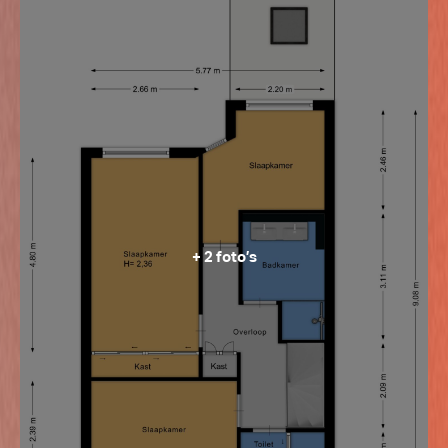
van een vaste trap. De garage zelf is in 2 delen
gesplitst, een voorzijde voor het parkeren van de auto
en de achterzijde als hobby/werkruimte. Tot slot is in
2025 de schutting volledig vernieuwd.
+ 2 foto’s