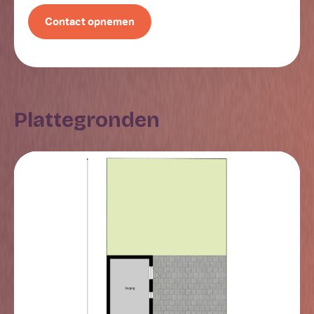
achterzijde vind je de keuken, uitgevoerd in een L-
Contact opnemen
opstelling. De Bruynzeel keuken is afgewerkt in
hoogglans wit en voorzien van een granieten
aanrechtblad. Je beschikt hier over een 4-pits
gasfornuis, afzuigkap, vaatwasmachine, koelkast en
een combi-magnetron. Via de openslaande deuren
Plattegronden
loop je zo de achtertuin in, ideaal op mooie dagen
wanneer binnen en buiten moeiteloos in elkaar
overlopen. Aansluitend aan de keuken vind je de
aangebouwde bijkeuken; een praktische en lichte
ruimte die je dagelijks veel gemak biedt. Hier bevinden
zich de aansluitingen voor de wasmachine en droger.
Dankzij het plafond met lichtkoepel valt er prettig
daglicht naar binnen. De bijkeuken beschikt over een
plavuizen vloer. Daarnaast is de bijkeuken uitgerust
met een extra koelkast en vriezer én een handige
kastenwand. Via een aparte deur stap je zo de tuin in.
Eerste verdieping