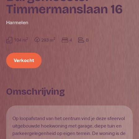
Timmermanslaan 16
Harmelen
2
2
104 m
293 m
4
B
Verkocht
Omschrijving
Op loopafstand van het centrum vind je deze sfeervol
uitgebouwde hoekwoning met garage, diepe tuin en
parkeergelegenheid op eigen terrein. De woning is de