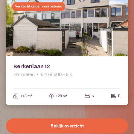
Verkocht onder voorbehoud
Berkenlaan 12
Harmelen
€ 479.500,- k.k.
2
2
113 m
128 m
5
B
Bekijk overzicht