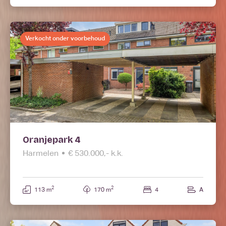
Verkocht onder voorbehoud
Oranjepark 4
Harmelen
€ 530.000,- k.k.
2
2
113 m
170 m
4
A