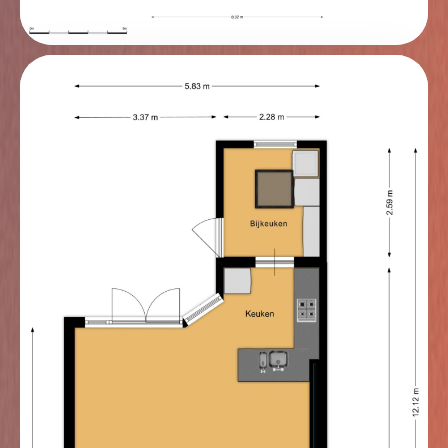
Tweede verdieping
In 2011 is deze verdieping volledig aangepakt en
gemoderniseerd. Zowel aan de voor- als achterzijde
zijn dakkapellen geplaatst, uitgevoerd in
onderhoudsvriendelijk kunststof en voorzien van
HR++ glas. Hierdoor is er niet alleen extra ruimte
ontstaan, maar ook een prettige hoeveelheid daglicht.
De gehele verdieping is afgewerkt met een
laminaatvloer en schilderwerk op de wanden. Op de
overloop is, naast de opstelplaats van de c.v.-
combiketel (2023), een werkplek gecreëerd. Ideaal als
thuiswerkplek of studeerhoek. De tweede verdieping
heeft een hoogte net iets onder de 2 meter en wordt
daarom niet meegerekend in de officiële
gebruiksoppervlakte wonen. Deze ruimte valt onder
de categorie “overige inpandige ruimte”. In totaal
beschikt de woning over 104 m² gebruiksoppervlakte
woonruimte. De tweede verdieping voegt daar nog
eens 18 m² overige inpandige ruimte aan toe, wat het