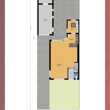
Vanuit de woon-/eetkamer bereik je de eerste
verdieping. Deze verdieping is in 2007 uitgebouwd,
waardoor je hier profiteert van verrassend veel ruimte.
Je beschikt over drie slaapkamers, een ruime
badkamer én een separaat toilet dat is gerealiseerd in
de voormalige badkamer. Alle slaapkamers zijn
afgewerkt met een laminaatvloer en een combinatie
van gestuukte en behangen wanden. De
hoofdslaapkamer is ruim van formaat en voorzien van
een inbouwkastenwand. In het plafond zijn
inbouwspots verwerkt. Ook in de tweede slaapkamer
aan de achterzijde zijn deze spots aangebracht. De
badkamer is ruim opgezet en uitgevoerd met een
dubbel wastafelmeubel en een ruime douche. De
betegeling loopt door tot aan het plafond. Daarnaast is
er een separaat toilet aanwezig, uitgevoerd als staand
model en eveneens volledig tot het plafond betegeld.