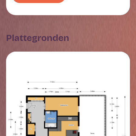
met open keuken. Via de glazen deur heb je direct
toegang tot het dakterras. De keuken is uitgerust met
een vaatwasmachine (Inventum), inductiekookplaat
(ATAG), afzuigkap, oven met zelfreiniging (Bosch),
stoomoven (Bosch) met warmhoudladen, koelkast
Plattegronden
met vriezer onderin en een Quooker. Op de vloer in de
keuken ligt natuursteen, terwijl in de woon- en
eetkamer een eikenhouten vloer is aangebracht. De
wanden zijn afgewerkt met schilderwerk.
5e verdieping – slaapgedeelte
Vanuit de ruime hal zijn tevens twee slaapkamers, de
badkamer en het separaat gelegen toilet te bereiken.
Beide slaapkamers hebben een houten vloer en
schilderwerk wanden. Een bijzonder kenmerk van één
van de slaapkamers is het grote raampartij van vloer
tot plafond, inclusief een Frans balkon, dat zorgt voor
extra licht en een gevoel van ruimte. De badkamer is
uitgerust met een ligbad, aparte douche,