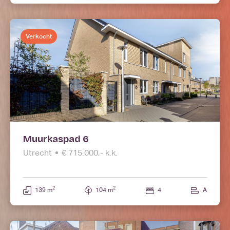
Verkocht
Muurkaspad 6
Utrecht
€ 715.000,- k.k.
2
2
139 m
104 m
4
A