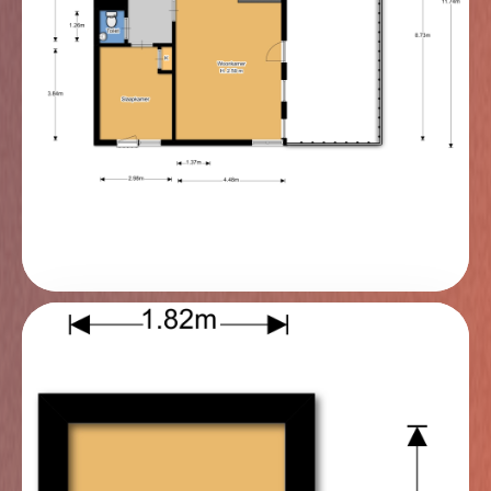
wastafelmeubel en een spiegel met
spiegelverwarming. De wanden zijn tot circa 1.80
meter betegeld. Het separaat gelegen toilet is
vrijhangend en voorzien van een fontein en is
betegeld tot circa 1.40 meter.
Kelder
In de ondergelegen parkeerkelder beschik je over
een eigen parkeerplaats en een berging. Naast deze
berging is er ook een algemene fietsenberging
aanwezig.