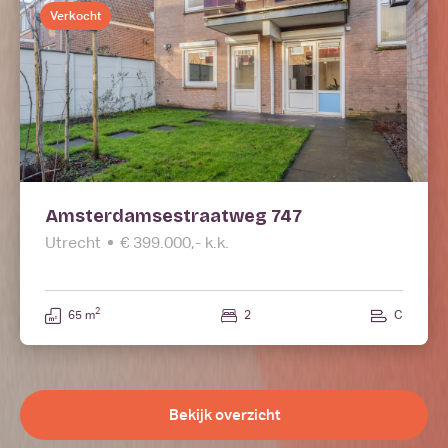
Verkocht
Amsterdamsestraatweg 747
Utrecht
€ 399.000,- k.k.
2
65 m
2
C
Bekijk overzicht