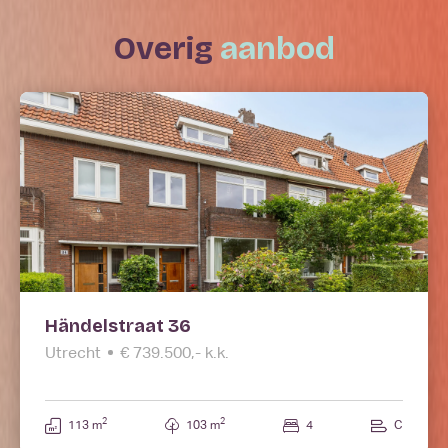
overig
aanbod
Händelstraat 36
Utrecht
€ 739.500,- k.k.
2
2
113 m
103 m
4
C