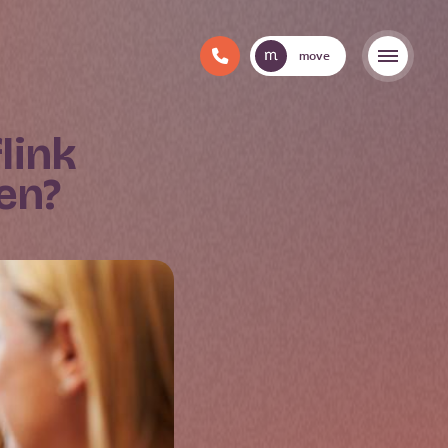
move
en?