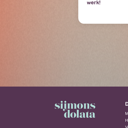
werk!
D
M
H
V