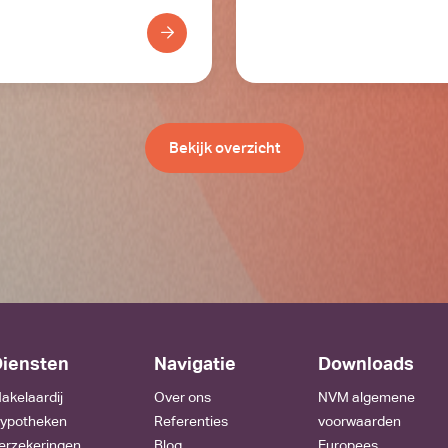
Bekijk overzicht
iensten
Navigatie
Downloads
akelaardij
Over ons
NVM algemene
ypotheken
Referenties
voorwaarden
erzekeringen
Blog
Europees