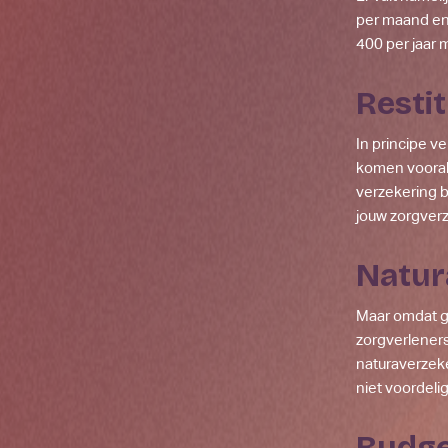
per maand en 
400 per jaar m
Resti
In principe v
komen vooral 
verzekering b
jouw zorgverz
Natu
Maar omdat g
zorgverleners
naturaverzeke
niet voordelig
Budg