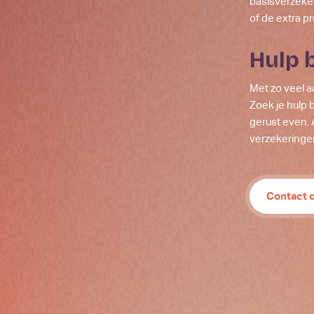
basisverzeker
of de extra p
Hulp 
Met zo veel a
Zoek je hulp 
gerust even. 
verzekeringen
Contact