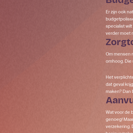
Er zijn ook n
budgetpolisse
specialist wi
verder moet r
Zorgt
Om mensen me
omhoog. Die 
Het verplichte 
dat geval kri
maken? Dan be
Aanv
Wat voor de b
genoeg! Maar 
verzekering. D