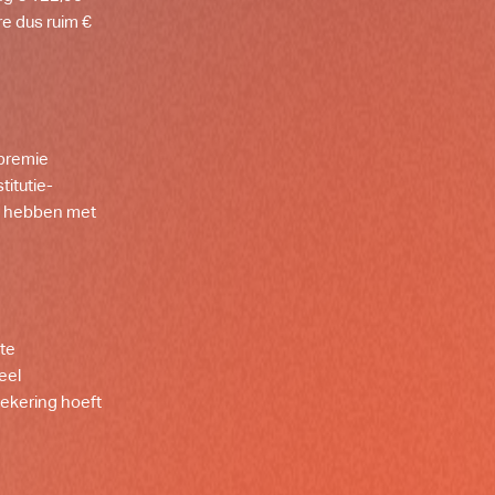
re dus ruim €
 premie
titutie-
ct hebben met
te
eel
zekering hoeft