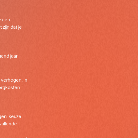
e een
zijn dat je
end jaar
te verhogen. In
zorgkosten
gen: keuze
nvullende
e