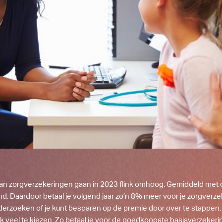
an zorgverzekeringen gaan in 2023 flink omhoog. Gemiddeld met
d. Daardoor betaal je volgend jaar zo’n 8% meer voor je zorgverzek
derzoeken of je kunt besparen op de premie door over te stappen.
ijk veel te kiezen. Zo betaal je voor de goedkoopste basisverzeker