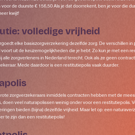
voor de duurste € 156,50 Als je dat doorrekent, ben je voor die du
eer kwijt!
tutie: volledige vrijheid
ergoedt elke basiszorgverzekering dezelfde zorg. De verschillen in
voort uit de keuzemogelijkheden die je hebt. Zo kun je met een res
ij alle zorgverleners in Nederland terecht. Ook als ze geen contra
ekeraar. Mede daardoor is een restitutiepolis vaak duurder.
rapolis
rote zorgverzekeraars inmiddels contracten hebben met de mees
, doen veel naturapolissen weinig onder voor een restitutiepolis. V
ringen bieden (bijna) dezelfde vrijheid. Maar let op: een naturaver
er te zijn dan een restitutiepolis!
etpolis