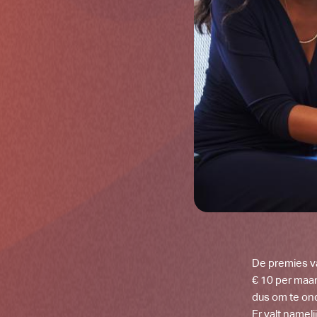
De premies v
€ 10 per maan
dus om te on
Er valt namel