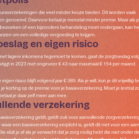
aturaverzekeringen die veel minder keuze bieden. Dit worden vaak
n genoemd. Daarvoor betaal je meestal minder premie. Maar als j
lt bezoeken of een bijzondere behandeling moet ondergaan, kan het 
eizen om een volledige vergoeding te krijgen.
oeslag en eigen risico
t lagere inkomens tegemoet te komen, gaat de zorgtoeslag volg
stijgt in 2023 met ongeveer € 43 naar maximaal € 154 per maand.
eigen risico blijft volgend jaar € 385. Als je wilt, kun je dit vrijwillig 
jg je korting op de premie voor je basisverzekering. Moet je (extra) 
taal je daar zelf meer aan mee.
ullende verzekering
asisverzekering geldt, geldt ook voor aanvullende zorgverzekerin
waar een basisverzekering verplicht is, geldt dit niet voor een aa
ie sluit je af als je verwacht dat je zorg nodig hebt die niet onder d