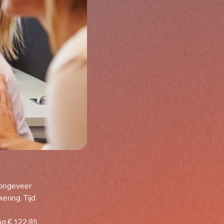
 ongeveer
ering. Tijd
ing € 122,95