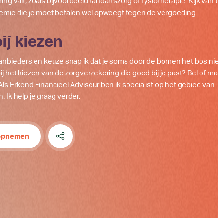
ing valt, zoals bijvoorbeeld tandartszorg of fysiotherapie. Kijk va
remie die je moet betalen wel opweegt tegen de vergoeding.
bij kiezen
anbieders en keuze snap ik dat je soms door de bomen het bos niet
bij het kiezen van de zorgverzekering die goed bij je past? Bel of ma
Als Erkend Financieel Adviseur ben ik specialist op het gebied van
. Ik help je graag verder.
 opnemen