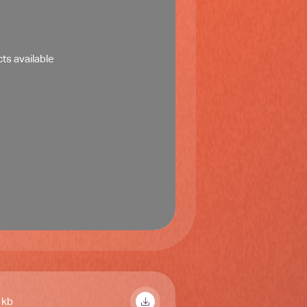
ts available
 kb