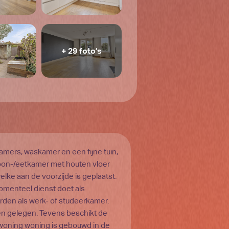
+ 29 foto’s
ers, waskamer en een fijne tuin,
woon-/eetkamer met houten vloer
lke aan de voorzijde is geplaatst.
omenteel dienst doet als
rden als werk- of studeerkamer.
ten gelegen. Tevens beschikt de
 woning woning is gebouwd in de