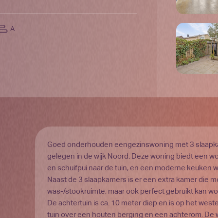
A
Goed onderhouden eengezinswoning met 3 slaapkam
gelegen in de wijk Noord. Deze woning biedt een 
en schuifpui naar de tuin, en een moderne keuken we
Naast de 3 slaapkamers is er een extra kamer die m
was-/stookruimte, maar ook perfect gebruikt kan wo
De achtertuin is ca. 10 meter diep en is op het wes
tuin over een houten berging en een achterom. De