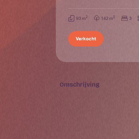
2
2
93 m
142 m
3
Verkocht
Omschrijving