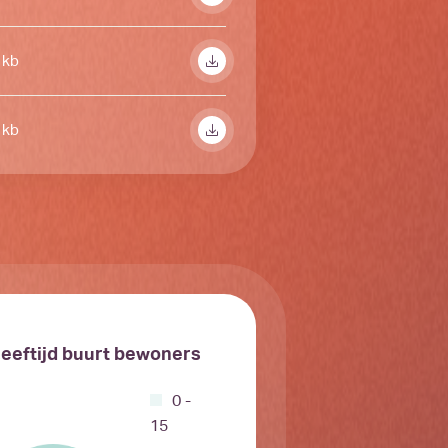
 kb
 kb
eeftijd buurt bewoners
0 -
15