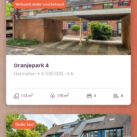
Verkocht onder voorbehoud
Oranjepark 4
Harmelen
€ 530.000,- k.k.
2
2
113 m
170 m
4
A
Onder bod