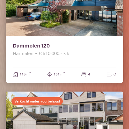
Dammolen 120
Harmelen
€ 510.000,- k.k.
2
2
116 m
151 m
4
C
Verkocht onder voorbehoud