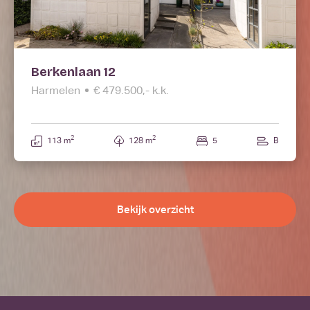
Berkenlaan 12
Harmelen
€ 479.500,- k.k.
2
2
113 m
128 m
5
B
Bekijk overzicht