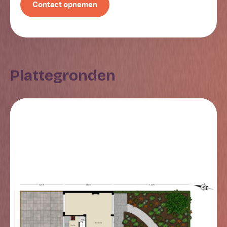
Contact opnemen
deur naar de 2e tuin. Deze ligt op het noorden en is
volledig bestraat. Tevens bevindt zich in deze tuin de
stenen berging.
Eerste verdieping
De eerste verdieping bestaat uit een overloop, twee
Plattegronden
slaapkamers en een eenvoudige badkamer. De
slaapkamer aan de achterzijde is voorzien van een
dakkapel. Daarnaast beschikt deze kamer over een
inbouwkastenwand. De tweede slaapkamer is aan de
voorzijde gelegen en heeft naast het raam nog 2 extra
dakramen. De badkamer is eenvoudig uitgevoerd en
ingericht met een ligbad, douche en wastafel. Vanuit
de hal is middels een luik de bergzolder te bereiken.
Algemeen
De woning wordt verkocht in de huidige staat. De
verkoper heeft niet in de woning gewoond en is niet
bekend met de staat van de woning. De verkoper