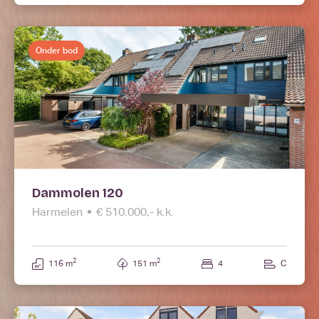
Onder bod
Dammolen 120
Harmelen
€ 510.000,- k.k.
2
2
116 m
151 m
4
C