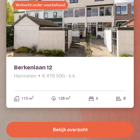
Verkocht onder voorbehoud
Berkenlaan 12
Harmelen
€ 479.500,- k.k.
2
2
113 m
128 m
5
B
Bekijk overzicht