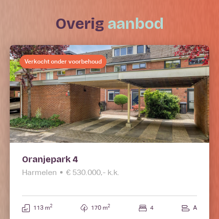
overig
aanbod
Verkocht onder voorbehoud
Oranjepark 4
Harmelen
€ 530.000,- k.k.
2
2
113 m
170 m
4
A