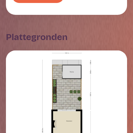
de voorzijde biedt de woning de mogelijkheid om op
eigen terrein te parkeren.
Eerste verdieping
Deze verdieping telt momenteel twee slaapkamers en
Plattegronden
een badkamer. De slaapkamer aan de achterzijde kan
eenvoudig worden opgesplitst, waardoor een derde
slaapkamer mogelijk is. De hoofdslaapkamer aan de
voorzijde wordt momenteel gebruikt als werkruimte.
De gehele verdieping is in 2025 gemoderniseerd en
afgewerkt met een gestuukt plafond, gestuukte
wanden en een pvc-vloer. De badkamer is voorzien
van een douche, een wastafelmeubel en een
vrijhangend toilet. Het geheel is tot het plafond
betegeld en ook hier is het plafond gestuukt.
Tweede verdieping
Op deze verdieping bevindt zich aan de achterzijde
een ruime slaapkamer met dakkapel. Aan de voorzijde