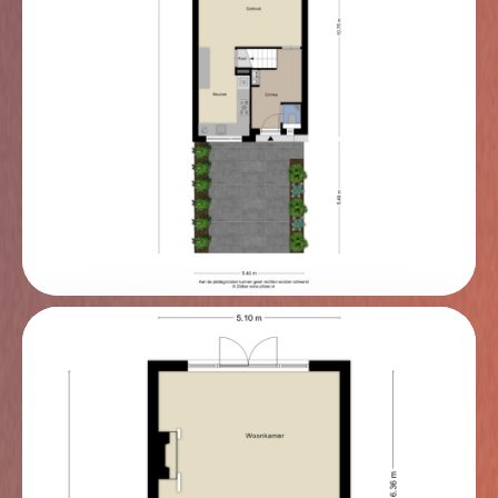
zijn een wasruimte/berging met vliering gesitueerd. De
slaapkamer is afgewerkt met gestuukte wanden en
een gestuukt plafond. De gehele verdieping heeft een
pvc-vloer.
In de wasruimte is de opstelplaats voor de
wasmachine en droger aanwezig, evenals de cv-
combiketel en het voorraadvat van de zonneboiler.