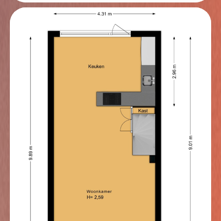
waarin de fraaie nokhoogte van circa 3,18 meter een
extra ruimtelijk effect geeft. De gehele verdieping is
afgewerkt met een laminaatvloer en de wanden zijn
geschilderd.