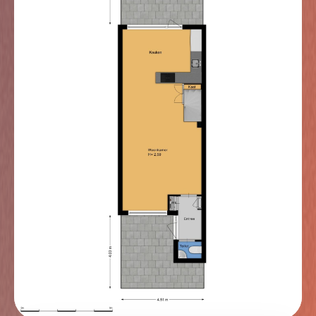
slaapkamers, elk met een frisse en moderne
uitstraling dankzij de gestuukte wanden en het
gestuukte plafond. De hele verdieping is voorzien van
een laminaatvloer. De hoofdslaapkamer is aan de
voorzijde gelegen. Zowel de voor- als
achterslaapkamers zijn voorzien van elektrische
screens. De badkamer is in 2023 volledig vernieuwd
en uitgevoerd met een ligbad, douche en
wastafelmeubel. Het geheel is tot het plafond
betegeld. Daarnaast is er een separaat gelegen toilet,
dat eveneens in 2023 volledig is vernieuwd. Ook de
deuren en kozijnen op deze verdieping zijn in dat jaar
vervangen.
Tweede verdieping
De tweede verdieping heeft aan de achterzijde een
bergruimte, terwijl op de overloop de wasmachine,
droger en de cv-combiketel zijn geplaatst. Aan de
voorzijde is een ruime slaapkamer met dakraam,