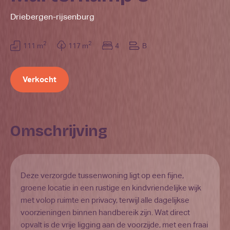
Driebergen-rijsenburg
2
2
111 m
117 m
4
B
Verkocht
Omschrijving
Deze verzorgde tussenwoning ligt op een fijne,
groene locatie in een rustige en kindvriendelijke wijk
met volop ruimte en privacy, terwijl alle dagelijkse
voorzieningen binnen handbereik zijn. Wat direct
opvalt is de vrije ligging aan de voorzijde, met een fraai