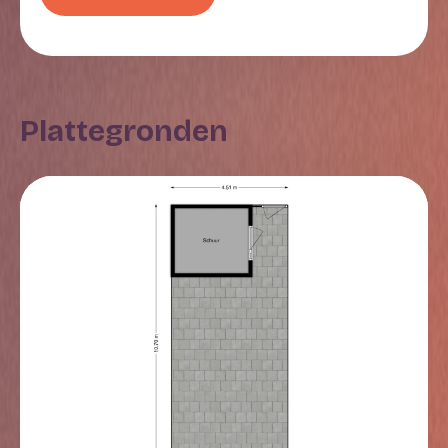
voorzien van diverse inbouwapparatuur, waaronder
een 4-pits inductiekookplaat met geïntegreerde
afzuigkap, koelkast, combi-magnetron en een
vaatwasmachine. De begane grond is afgewerkt met
een pvc-vloer in combinatie met vloerverwarming en
Plattegronden
is de vloer geïsoleerd. Dit alles is in 2023 uitgevoerd.
Daarnaast zijn de wanden en het plafond strak
gestuukt. Het raam aan de voorzijde kijkt uit over
groen en is voorzien van een elektrisch screen.
Tuin
De achtertuin ligt op het zuidoosten, waardoor je hier
volop van de zon kunt genieten. De tuin is grotendeels
bestraat en heeft groenborders. Achterin de tuin staat
een stenen berging met een achterom. en aan de
gevel is een elektrisch zonnescherm geplaatst.
Eerste verdieping
Op de eerste verdieping vind je drie ruime