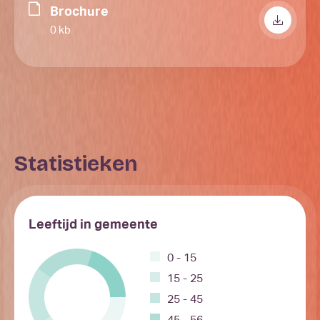
Brochure
0 kb
Statistieken
Leeftijd in gemeente
0 - 15
15 - 25
25 - 45
45 - 56