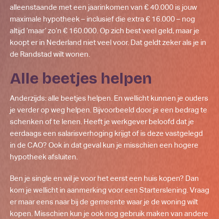
alleenstaande met een jaarinkomen van € 40.000 is jouw
maximale hypotheek – inclusief die extra € 16.000 – nog
altijd ‘maar’ zo’n € 160.000. Op zich best veel geld, maar je
koopt er in Nederland niet veel voor. Dat geldt zeker als je in
de Randstad wilt wonen.
Alle beetjes helpen
Anderzijds: alle beetjes helpen. En wellicht kunnen je ouders
je verder op weg helpen. Bijvoorbeeld door je een bedrag te
schenken of te lenen. Heeft je werkgever beloofd dat je
eerdaags een salarisverhoging krijgt of is deze vastgelegd
in de CAO? Ook in dat geval kun je misschien een hogere
hypotheek afsluiten.
Ben je single en wil je voor het eerst een huis kopen? Dan
kom je wellicht in aanmerking voor een Starterslening. Vraag
er maar eens naar bij de gemeente waar je de woning wilt
kopen. Misschien kun je ook nog gebruik maken van andere