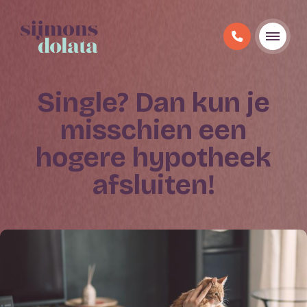
Single? Dan kun je
misschien een
hogere hypotheek
afsluiten!