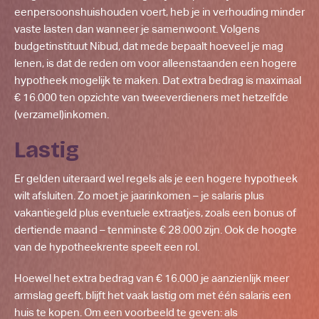
eenpersoonshuishouden voert, heb je in verhouding minder
vaste lasten dan wanneer je samenwoont. Volgens
budgetinstituut Nibud, dat mede bepaalt hoeveel je mag
lenen, is dat de reden om voor alleenstaanden een hogere
hypotheek mogelijk te maken. Dat extra bedrag is maximaal
€ 16.000 ten opzichte van tweeverdieners met hetzelfde
(verzamel)inkomen.
Lastig
Er gelden uiteraard wel regels als je een hogere hypotheek
wilt afsluiten. Zo moet je jaarinkomen – je salaris plus
vakantiegeld plus eventuele extraatjes, zoals een bonus of
dertiende maand – tenminste € 28.000 zijn. Ook de hoogte
van de hypotheekrente speelt een rol.
Hoewel het extra bedrag van € 16.000 je aanzienlijk meer
armslag geeft, blijft het vaak lastig om met één salaris een
huis te kopen. Om een voorbeeld te geven: als