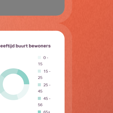
eeftijd buurt bewoners
0 -
15
15 -
25
25 -
45
45 -
56
65+