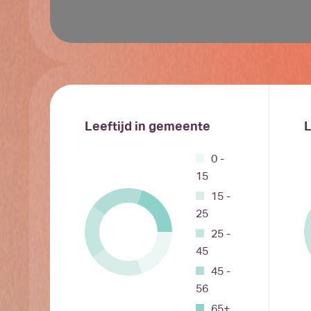
Leeftijd in gemeente
L
0 -
15
15 -
25
25 -
45
45 -
56
65+