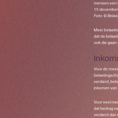
mensen een f
15 december
Foto: © Belas
Meer belasting
dat de belast
ook die gaan
Inkom
Voor de meest
belastingschi
verdient, beta
inkomen van 
Voor veel me
dat bedrag val
verdient dan €