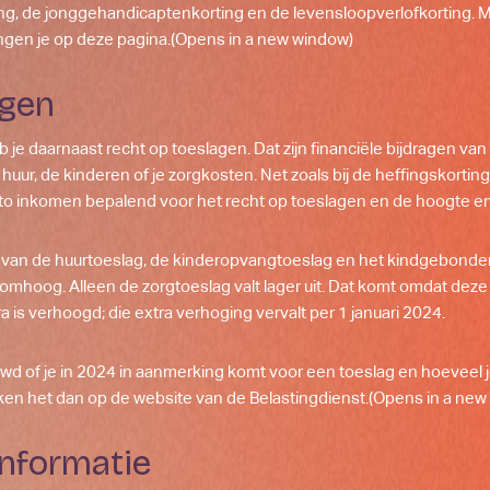
ng, de jonggehandicaptenkorting en de levensloopverlofkorting.
M
ngen je op deze pagina.
(Opens in a new window)
agen
 je daarnaast recht op toeslagen. Dat zijn financiële bijdragen van h
 huur, de kinderen of je zorgkosten. Net zoals bij de heffingskortin
uto inkomen bepalend voor het recht op toeslagen en de hoogte er
van de huurtoeslag, de kinderopvangtoeslag en het kindgebonde
omhoog. Alleen de zorgtoeslag valt lager uit. Dat komt omdat deze
a is verhoogd; die extra verhoging vervalt per 1 januari 2024.
wd of je in 2024 in aanmerking komt voor een toeslag en hoeveel j
en het dan op de website van de Belastingdienst.
(Opens in a new
 informatie