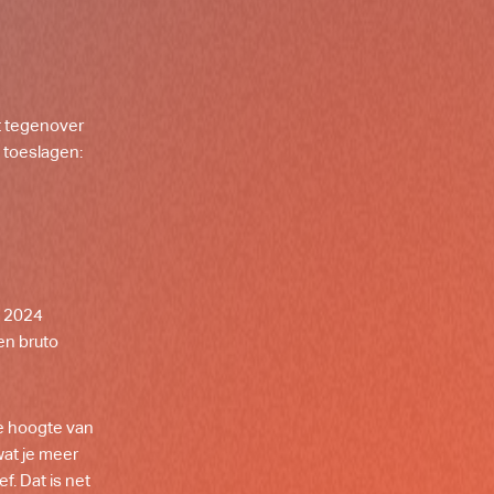
at tegenover
 toeslagen:
n 2024
een bruto
e hoogte van
wat je meer
f. Dat is net