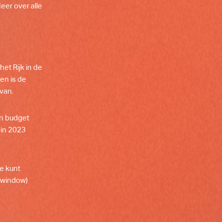
eer over alle
et Rijk in de
gen is de
van.
n budget
 in 2023
e kunt
 window)