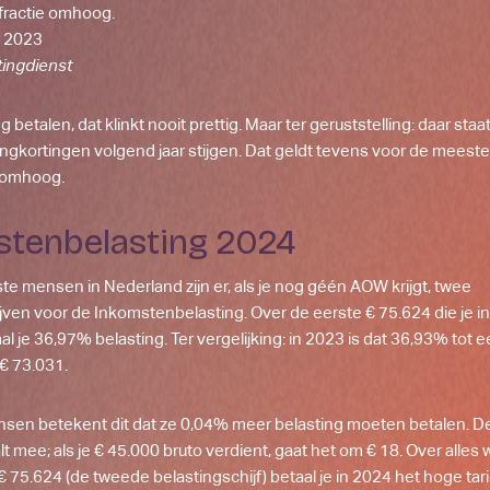
ractie omhoog.
 2023
tingdienst
 betalen, dat klinkt nooit prettig. Maar ter geruststelling: daar sta
ingkortingen volgend jaar stijgen. Dat geldt tevens voor de meeste
 omhoog.
stenbelasting 2024
e mensen in Nederland zijn er, als je nog géén AOW krijgt, twee
jven voor de Inkomstenbelasting. Over de eerste € 75.624 die je i
al je 36,97% belasting. Ter vergelijking: in 2023 is dat 36,93% tot 
€ 73.031.
nsen betekent dit dat ze 0,04% meer belasting moeten betalen. D
t mee; als je € 45.000 bruto verdient, gaat het om € 18. Over alles 
 75.624 (de tweede belastingschijf) betaal je in 2024 het hoge tarie