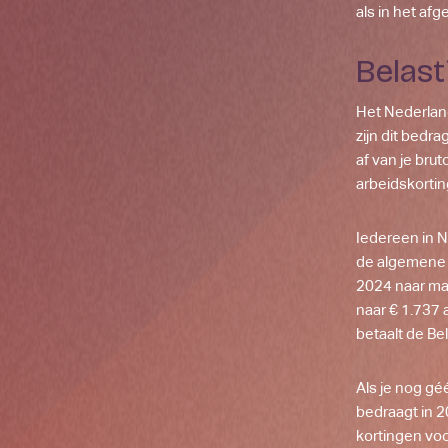
als in het afg
Belas
Het Nederlan
zijn dit bedr
af van je bru
arbeidskortin
Iedereen in N
de algemene h
2024 naar max
naar € 1.737 
betaalt de Be
Als je nog gé
bedraagt in 2
kortingen voo