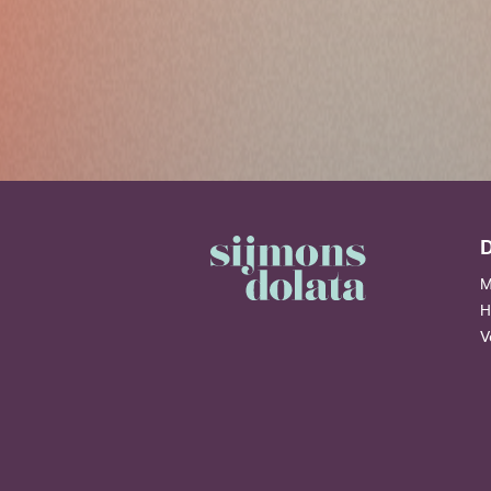
D
M
H
V