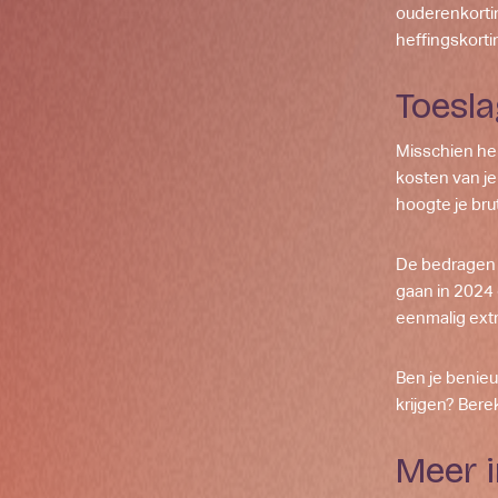
ouderenkorti
heffingskorti
Toesl
Misschien heb
kosten van je
hoogte je br
De bedragen 
gaan in 2024 
eenmalig extr
Ben je benieu
krijgen?
Berek
Meer