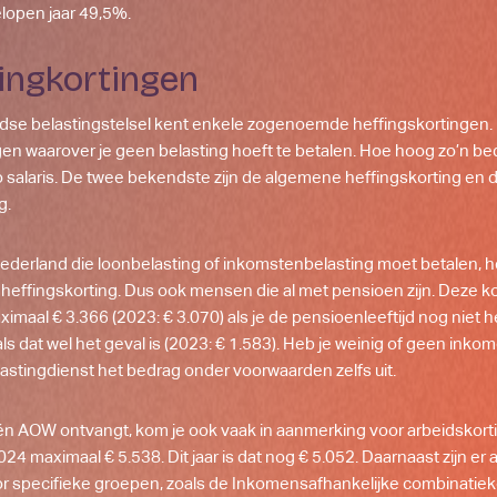
elopen jaar 49,5%.
tingkortingen
dse belastingstelsel kent enkele zogenoemde heffingskortingen.
agen waarover je geen belasting hoeft te betalen. Hoe hoog zo’n bed
to salaris. De twee bekendste zijn de algemene heffingskorting en 
g.
ederland die loonbelasting of inkomstenbelasting moet betalen, h
effingskorting. Dus ook mensen die al met pensioen zijn. Deze kort
imaal € 3.366 (2023: € 3.070) als je de pensioenleeftijd nog niet h
als dat wel het geval is (2023: € 1.583). Heb je weinig of geen ink
lastingdienst het bedrag onder voorwaarden zelfs uit.
én AOW ontvangt, kom je ook vaak in aanmerking voor arbeidskorti
024 maximaal € 5.538. Dit jaar is dat nog € 5.052. Daarnaast zijn er
r specifieke groepen, zoals de Inkomensafhankelijke combinatieko