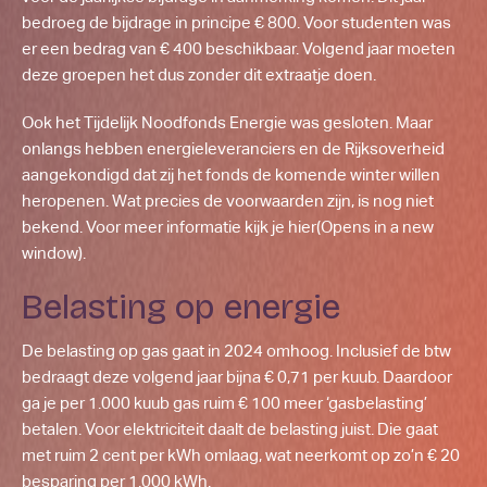
bedroeg de bijdrage in principe € 800. Voor studenten was
er een bedrag van € 400 beschikbaar. Volgend jaar moeten
deze groepen het dus zonder dit extraatje doen.
Ook het Tijdelijk Noodfonds Energie was gesloten. Maar
onlangs hebben energieleveranciers en de Rijksoverheid
aangekondigd dat zij het fonds de komende winter willen
heropenen. Wat precies de voorwaarden zijn, is nog niet
bekend. Voor meer informatie kijk je
hier
(Opens in a new
window)
.
Belasting op energie
De belasting op gas gaat in 2024 omhoog. Inclusief de btw
bedraagt deze volgend jaar bijna € 0,71 per kuub. Daardoor
ga je per 1.000 kuub gas ruim € 100 meer ‘gasbelasting’
betalen. Voor elektriciteit daalt de belasting juist. Die gaat
met ruim 2 cent per kWh omlaag, wat neerkomt op zo’n € 20
besparing per 1.000 kWh.