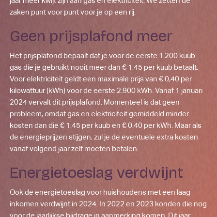
jaar meer kwijt zijn aan gas en elektriciteit. We zetten de
zaken punt voor punt voor je op een rij.
Geen prijsplafond meer
Het prijsplafond bepaalt dat je voor de eerste 1.200 kuub
gas die je gebruikt nooit meer dan € 1,45 per kuub betaalt.
Voor elektriciteit geldt een maximale prijs van € 0,40 per
kilowattuur (kWh) voor de eerste 2.900 kWh. Vanaf 1 januari
2024 vervalt dit prijsplafond. Momenteel is dat geen
probleem, omdat gas en elektriciteit gemiddeld minder
kosten dan die € 1,45 per kuub en € 0,40 per kWh. Maar als
de energieprijzen stijgen, zul je de eventuele extra kosten
vanaf volgend jaar zelf moeten betalen.
Energietoeslag verdwijnt
Ook de energietoeslag voor huishoudens met een laag
inkomen verdwijnt in 2024. In 2022 en 2023 konden die nog
voor de jaarlijkse bijdrage in aanmerking komen. Dit jaar